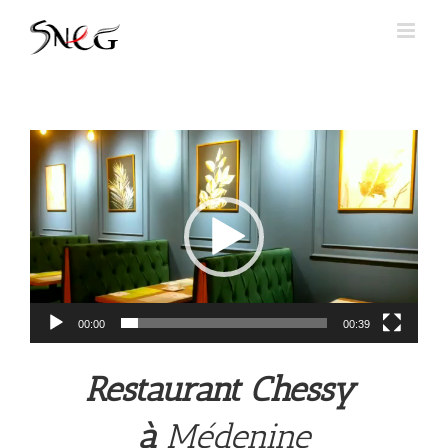
Skip
to
content
Lecteur
vidéo
00:00
00:39
Restaurant Chessy
à
Médenine